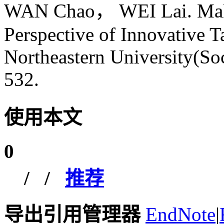
WAN Chao， WEI Lai. Mak
Perspective of Innovative Ta
Northeastern University(Soc
532.
使用本文
0
/
/
推荐
导出引用管理器
EndNote
|