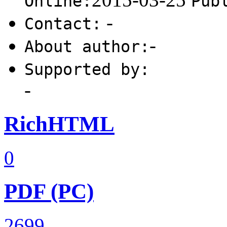
Online:
Pub
-
Contact:
-
About author:
Supported by:
-
RichHTML
0
PDF (PC)
2699