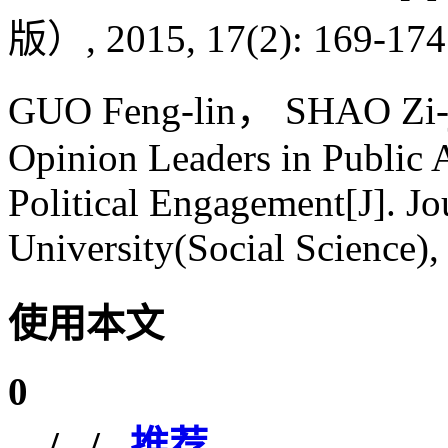
版）, 2015, 17(2): 169-174
GUO Feng-lin， SHAO Zi-j
Opinion Leaders in Public Af
Political Engagement[J]. Jo
University(Social Science),
使用本文
0
/
/
推荐