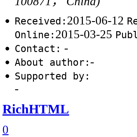
100871， China)
2015-06-12
Received:
R
2015-03-25
Online:
Pub
-
Contact:
-
About author:
Supported by:
-
RichHTML
0