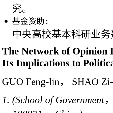
究。
基金资助:
中央高校基本科研业务费资助
The Network of Opinion L
Its Implications to Polit
GUO Feng-lin， SHAO Zi
(School of Government，