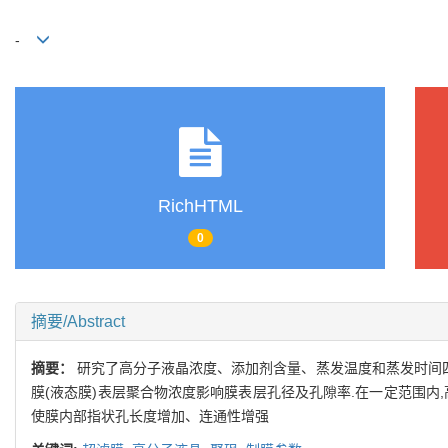
-
RichHTML
0
摘要/Abstract
摘要：
研究了高分子液晶浓度、添加剂含量、蒸发温度和蒸发时间四
膜(液态膜)表层聚合物浓度影响膜表层孔径及孔隙率.在一定范围内
使膜内部指状孔长度增加、连通性增强