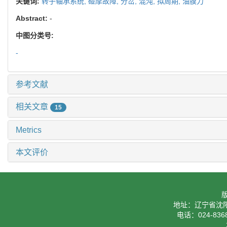
关键词:
转子轴承系统,
碰摩故障,
分岔,
混沌,
拟周期,
油膜力
Abstract:
-
中图分类号:
-
参考文献
相关文章
15
Metrics
本文评价
地址：辽宁省沈阳
电话：024-8368