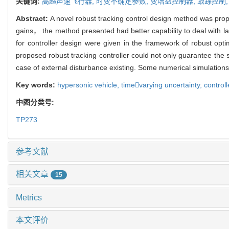
关键词:
高超声速飞行器,
时变不确定参数,
变增益控制器,
跟踪控制
Abstract:
A novel robust tracking control design method was propo
gains， the method presented had better capability to deal with l
for controller design were given in the framework of robust op
proposed robust tracking controller could not only guarantee the
case of external disturbance existing. Some numerical simulations
Key words:
hypersonic vehicle,
timevarying uncertainty,
controll
中图分类号:
TP273
参考文献
相关文章
15
Metrics
本文评价