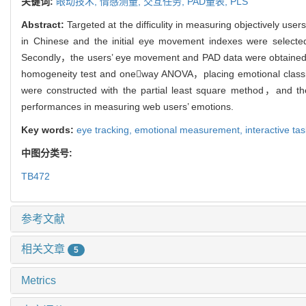
关键词:
眼动技术,
情感测量,
交互任务,
PAD量表,
PLS
Abstract:
Targeted at the difficulity in measuring objectively 
in Chinese and the initial eye movement indexes were select
Secondly，the users’ eye movement and PAD data were obtained t
homogeneity test and oneway ANOVA，placing emotional classific
were constructed with the partial least square method，and the
performances in measuring web users’ emotions.
Key words:
eye tracking,
emotional measurement,
interactive ta
中图分类号:
TB472
参考文献
相关文章
5
Metrics