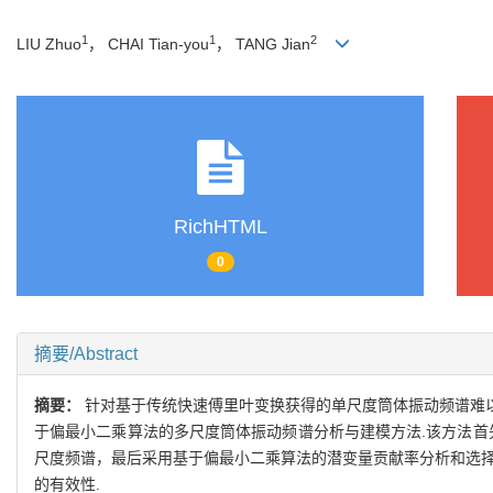
1
1
2
LIU Zhuo
， CHAI Tian-you
， TANG Jian
RichHTML
0
摘要/Abstract
摘要：
针对基于传统快速傅里叶变换获得的单尺度筒体振动频谱难以
于偏最小二乘算法的多尺度筒体振动频谱分析与建模方法.该方法首
尺度频谱，最后采用基于偏最小二乘算法的潜变量贡献率分析和选择
的有效性.