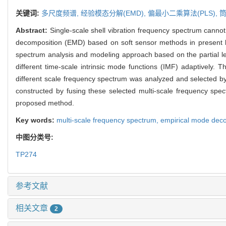
关键词:
多尺度频谱,
经验模态分解(EMD),
偏最小二乘算法(PLS),
筒
Abstract:
Single-scale shell vibration frequency spectrum cannot
decomposition (EMD) based on soft sensor methods in present li
spectrum analysis and modeling approach based on the partial le
different time-scale intrinsic mode functions (IMF) adaptively.
different scale frequency spectrum was analyzed and selected by 
constructed by fusing these selected multi-scale frequency spect
proposed method.
Key words:
multi-scale frequency spectrum,
empirical mode dec
中图分类号:
TP274
参考文献
相关文章
2