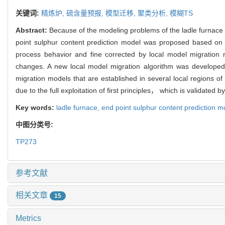
关键词:
精炼炉,
硫含量预报,
模型迁移,
聚类分析,
模糊TS
Abstract:
Because of the modeling problems of the ladle furnace 
point sulphur content prediction model was proposed based on l
process behavior and fine corrected by local model migration
changes. A new local model migration algorithm was developed t
migration models that are established in several local regions of
due to the full exploitation of first principles， which is validated by
Key words:
ladle furnace,
end point sulphur content prediction m
中图分类号:
TP273
参考文献
相关文章
15
Metrics