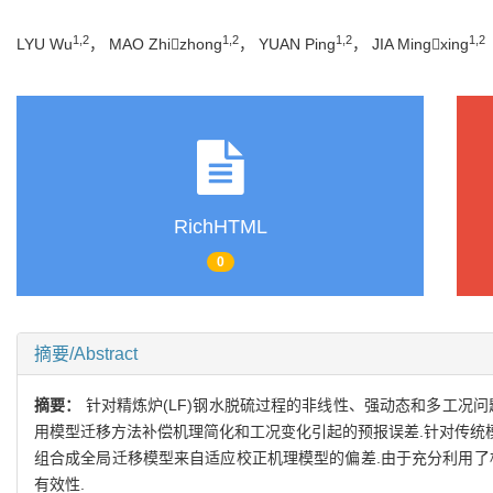
1,2
1,2
1,2
1,2
LYU Wu
， MAO Zhizhong
， YUAN Ping
， JIA Mingxing
RichHTML
0
摘要/Abstract
摘要：
针对精炼炉(LF)钢水脱硫过程的非线性、强动态和多工况
用模型迁移方法补偿机理简化和工况变化引起的预报误差.针对传统
组合成全局迁移模型来自适应校正机理模型的偏差.由于充分利用了
有效性.