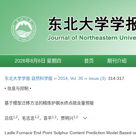
2026年8月6日 星期四
首页
期刊介绍
东北大学学报:自然科学版
››
2014
,
Vol. 35
››
Issue (3)
: 314-317.
• 信息与控制 •
基于模型迁移方法的精炼炉钢水终点硫含量预报
1,2
1,2
1,2
1,2
吕伍
，毛志忠
，袁平
，贾明兴
Ladle Furnace End Point Sulphur Content Prediction Model Based 