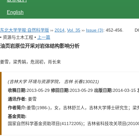
English
东北大学学报:自然科学版
››
2014
,
Vol. 35
››
Issue (3)
: 452-456.
D
• 资源与土木工程 •
上一篇
油页岩原位开采对岩体结构影响分析
姜雪，梁秀娟，危润初，肖长来
(吉林大学 环境与资源学院， 吉林 长春130021)
2013-05-29
2013-05-29
2014-03-15
收稿日期:
修回日期:
出版日期:
姜雪
通讯作者:
姜雪(1986-)，女，吉林舒兰人，吉林大学博士研究生；梁秀
作者简介:
基金资助:
国家自然科学基金资助项目(41172205)；吉林省科技攻关项目(20100