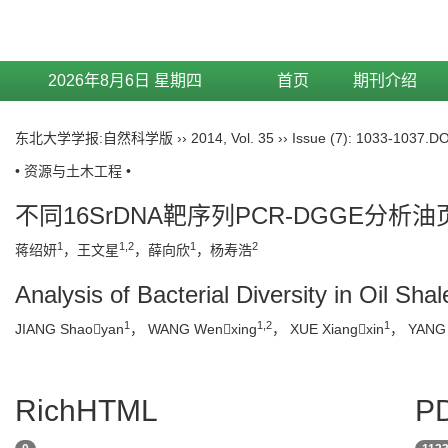
2026年8月6日 星期四
首页
期刊介绍
东北大学学报:自然科学版
››
2014
,
Vol. 35
››
Issue (7)
: 1033-1037.
DO
• 资源与土木工程 •
不同16SrDNA靶序列PCR-DGGE分析
1
1,2
1
2
蒋绍妍
，王文星
，薛向欣
，杨寿浩
Analysis of Bacterial Diversity in Oil 
1
1,2
1
JIANG Shaoyan
， WANG Wenxing
， XUE Xiangxin
， YANG
RichHTML
PD