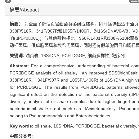
0
112
摘要/Abstract
摘要：
为全面了解油页岩细菌群落组成结构，同时筛选出适于油页岩PC
338F/518R，341F/907R和1055F/1406R，对16SrD
响(P<0001)；与其他引物相比，968F/1401R和33
动杆菌属、假单胞菌属和埃希氏菌属，同时还有假单胞菌目和肠杆菌
关键词:
油页岩,
16SrDNA,
PCR-DGGE,
细菌多样性,
靶序列
Abstract:
For a comprehensive understanding of bacterial com
PCRDGGE analysis of oil shale， an improved SDShighsalt ex
338F/518R， 341F/907R and 1055F/1406R) of 16S rDNA high var
for PCRDGGE. The results from PCRDGGE patterns showed th
significant effect on the detection of the bacterial diversit
diversity analysis of oil shale samples due to higher finger
bacteria in oil shale is not much rich. Acinetobacter， Pseudo
belong to Pseudomonadales and Enterobacteriales.
Key words:
oil shale,
16S rDNA,
PCRDGGE,
bacterial diversity,
中图分类号: