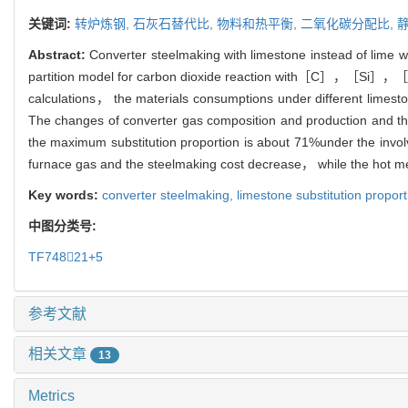
关键词:
转炉炼钢,
石灰石替代比,
物料和热平衡,
二氧化碳分配比,
Abstract:
Converter steelmaking with limestone instead of lime wa
partition model for carbon dioxide reaction with［C］，［Si］，［M
calculations， the materials consumptions under different limest
The changes of converter gas composition and production and the
the maximum substitution proportion is about 71%under the invol
furnace gas and the steelmaking cost decrease， while the hot me
Key words:
converter steelmaking,
limestone substitution propor
中图分类号:
TF74821+5
参考文献
相关文章
13
Metrics