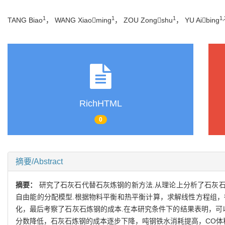
1
1
1
1,
TANG Biao
， WANG Xiaoming
， ZOU Zongshu
， YU Aibing
RichHTML
0
摘要/Abstract
摘要：
研究了石灰石代替石灰炼钢的新方法.从理论上分析了石灰石
自由能的分配模型.根据物料平衡和热平衡计算，求解线性方程组
化，最后考察了石灰石炼钢的成本.在本研究条件下的结果表明，可
分数降低，石灰石炼钢的成本逐步下降，吨钢铁水消耗提高，CO体