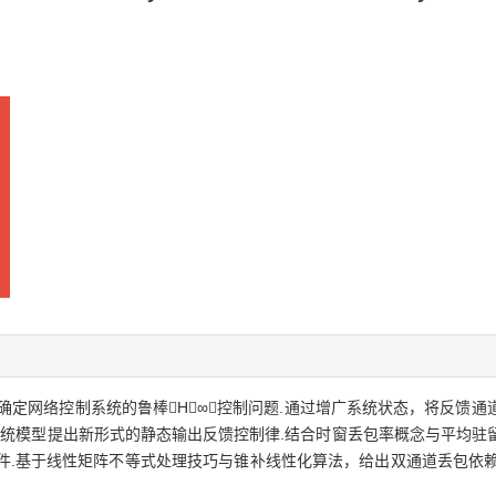
确定网络控制系统的鲁棒H∞控制问题.通过增广系统状态，将反馈
系统模型提出新形式的静态输出反馈控制律.结合时窗丢包率概念与平均驻
条件.基于线性矩阵不等式处理技巧与锥补线性化算法，给出双通道丢包依赖