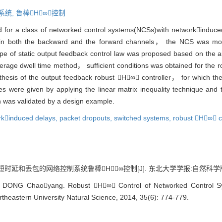
系统,
鲁棒H∞控制
for a class of networked control systems(NCSs)with networkinduced
d in both the backward and the forward channels， the NCS was mod
pe of static output feedback control law was proposed based on the
erage dwell time method， sufficient conditions was obtained for the r
hesis of the output feedback robust H∞ controller， for which the
 were given by applying the linear matrix inequality technique and t
h was validated by a design example.
rkinduced delays,
packet dropouts,
switched systems,
robust H∞ c
和丢包的网络控制系统鲁棒H∞控制[J]. 东北大学学报:自然科学版, 2014,
NG Chaoyang. Robust H∞ Control of Networked Control Sys
rtheastern University Natural Science, 2014, 35(6): 774-779.