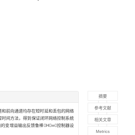
摘要
参考文献
通道和前向通道均存在短时延和丢包的网络
留时间方法，得到保证闭环网络控制系统
相关文章
的变增益输出反馈鲁棒H∞控制器设
Metrics