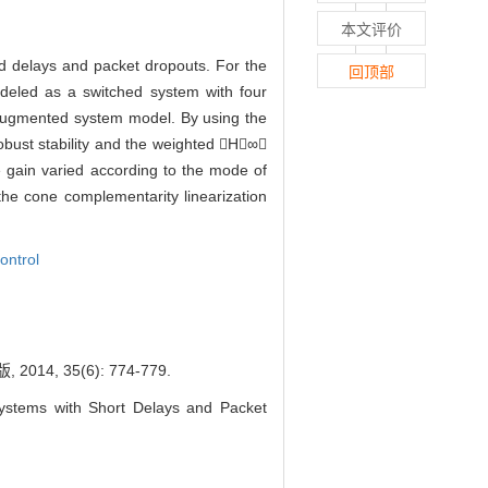
本文评价
 delays and packet dropouts. For the
回顶部
eled as a switched system with four
 augmented system model. By using the
obust stability and the weighted H∞
 gain varied according to the mode of
he cone complementarity linearization
ontrol
 35(6): 774-779.
tems with Short Delays and Packet