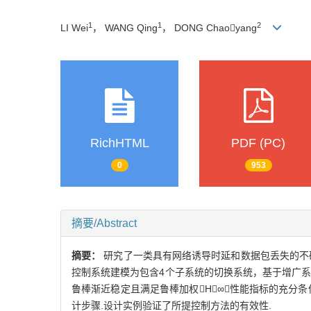
1
1
2
LI Wei
， WANG Qing
， DONG Chaoyang
RichHTML
PDF (PC)
0
953
摘要/Abstract
摘要：
研究了一类具有网络诱导时延和数据包丢失的不
控制系统建模为包含4个子系统的切换系统，基于增广
鲁棒渐近稳定且满足鲁棒加权H∞性能指标的充分
计步骤.设计实例验证了所提控制方法的有效性.