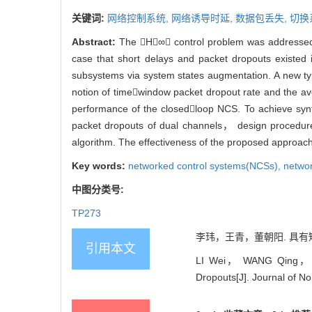
关键词:
网络控制系统,
网络诱导时延,
数据包丢失,
切换
Abstract:
The H∞ control problem was addressed 
case that short delays and packet dropouts existe
subsystems via system states augmentation. A new ty
notion of timewindow packet dropout rate and the av
performance of the closedloop NCS. To achieve synt
packet dropouts of dual channels， design procedures
algorithm. The effectiveness of the proposed approac
Key words:
networked control systems(NCSs),
netwo
中图分类号:
TP273
李玮，王青，董朝阳. 具有短时延
引用本文
LI Wei， WANG Qing， DO
Dropouts[J]. Journal of No