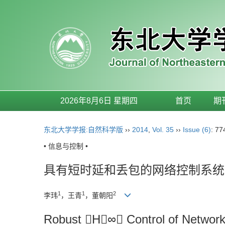
2026年8月6日 星期四
首页
期
东北大学学报:自然科学版
››
2014
,
Vol. 35
››
Issue (6)
: 77
• 信息与控制 •
具有短时延和丢包的网络控制系统鲁
1
1
2
李玮
，王青
，董朝阳
Robust H∞ Control of Network