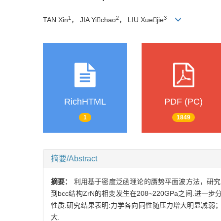
1
2
3
TAN Xin
， JIA Yichao
， LIU Xuejie
RichHTML
PDF (PC)
1
1849
摘要/Abstract
摘要：
利用基于密度泛函理论的赝势平面波方法，研究了
到bcc结构ZrN的相变发生在208~220GPa之间.进
性质.研究结果表明:力学各向同性随压力增大明显减
大.