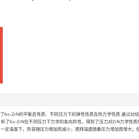
fcc-ZrN的平衡态性质、不同压力下的弹性性质及热力学性质.通过对焓
一步分析了fcc-ZrN在不同压力下力学的各向异性，得到了压力对ZrN力学性质
弱；一定温度下，热容随压力增加而减小；德拜温度随着压力增加而增大；