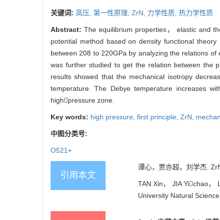
关键词:
高压,
第一性原理,
ZrN,
力学性质,
热力学性质
Abstract:
The equilibrium properties， elastic and t
potential method based on density functional theory (
between 208 to 220GPa by analyzing the relations of e
was further studied to get the relation between the
results showed that the mechanical isotropy decrease
temperature. The Debye temperature increases wit
highpressure zone.
Key words:
high pressure,
first principle,
ZrN,
mechani
中图分类号:
O521+
谭心，贾亦超，刘学杰. ZrN的
引用本文
TAN Xin， JIA Yichao， LIU
University Natural Scienc