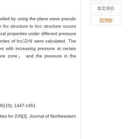
本文评价
tudied by using the plane wave pseudo
回顶部
m fcc structure to bcc structure occurs
cal properties under different pressure
rties of fccZrN were calculated. The
es with increasing pressure at certain
ssure zone， and the pressure in the
: 1447-1451.
es for ZrN[J]. Journal of Northeastern