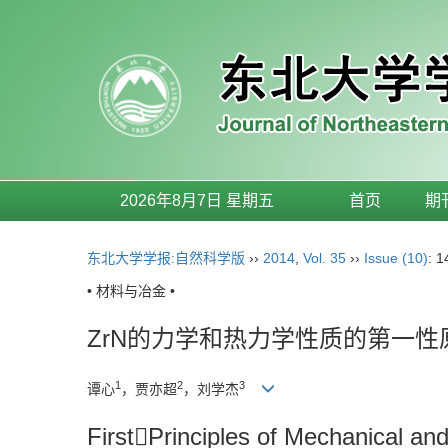
2026年8月7日 星期五
首页
期
东北大学学报:自然科学版
››
2014
,
Vol. 35
››
Issue (10)
: 
• 材料与冶金 •
ZrN的力学和热力学性质的第一性
1
2
3
谭心
，贾亦超
，刘学杰
FirstPrinciples of Mechanical a