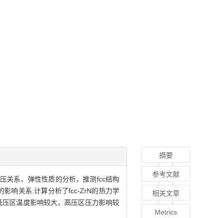
摘要
参考文献
压关系、弹性性质的分析，推测fcc结构
的影响关系.计算分析了fcc-ZrN的热力学
相关文章
低压区温度影响较大，高压区压力影响较
Metrics