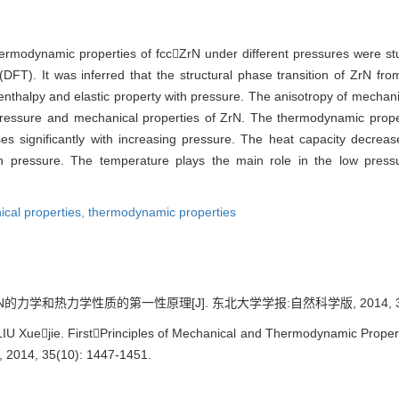
hermodynamic properties of fccZrN under different pressures were s
DFT). It was inferred that the structural phase transition of ZrN fro
nthalpy and elastic property with pressure. The anisotropy of mechani
 pressure and mechanical properties of ZrN. The thermodynamic prope
s significantly with increasing pressure. The heat capacity decreas
h pressure. The temperature plays the main role in the low pre
cal properties,
thermodynamic properties
力学和热力学性质的第一性原理[J]. 东北大学学报:自然科学版, 2014, 35(10)
 Xuejie. FirstPrinciples of Mechanical and Thermodynamic Properti
e, 2014, 35(10): 1447-1451.