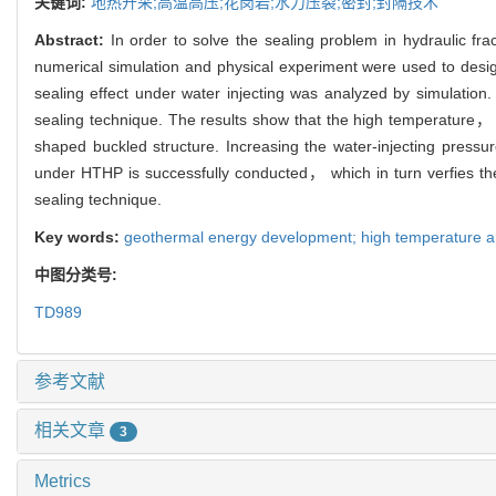
关键词:
地热开采;高温高压;花岗岩;水力压裂;密封;封隔技术
Abstract:
In order to solve the sealing problem in hydraulic 
numerical simulation and physical experiment were used to desig
sealing effect under water injecting was analyzed by simulatio
sealing technique. The results show that the high temperature， h
shaped buckled structure. Increasing the water-injecting pressu
under HTHP is successfully conducted， which in turn verfies the se
sealing technique.
Key words:
geothermal energy development; high temperature and 
中图分类号:
TD989
参考文献
相关文章
3
Metrics