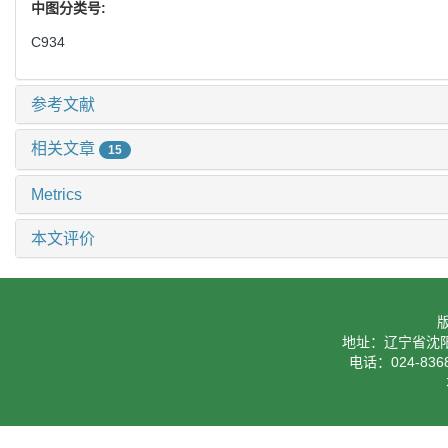
alternative was calculated， and the alternative ranking was deter
Key words:
risky multi-attribute decision making,
reference point
中图分类号:
C934
参考文献
相关文章
15
Metrics
本文评价
地址：辽宁省沈阳
电话：024-8368