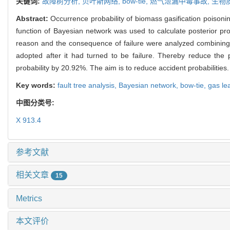
关键词:
故障树分析,
贝叶斯网络,
bow-tie,
燃气泄漏中毒事故,
生物
Abstract:
Occurrence probability of biomass gasification poisoni
function of Bayesian network was used to calculate posterior pr
reason and the consequence of failure were analyzed combining
adopted after it had turned to be failure. Thereby reduce the 
probability by 20.92%. The aim is to reduce accident probabilities.
Key words:
fault tree analysis,
Bayesian network,
bow-tie,
gas le
中图分类号:
X 913.4
参考文献
相关文章
15
Metrics
本文评价