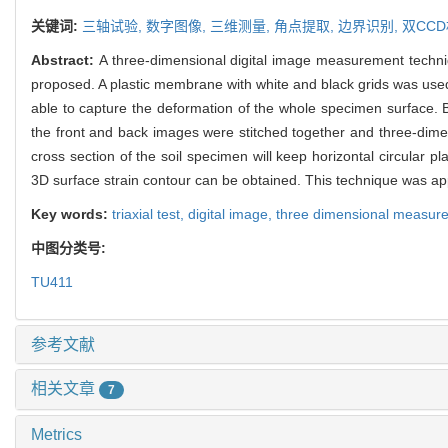
关键词:
三轴试验,
数字图像,
三维测量,
角点提取,
边界识别,
双CC
Abstract:
A three-dimensional digital image measurement techni
proposed. A plastic membrane with white and black grids was used 
able to capture the deformation of the whole specimen surface. 
the front and back images were stitched together and three-dime
cross section of the soil specimen will keep horizontal circular
3D surface strain contour can be obtained. This technique was appl
Key words:
triaxial test,
digital image,
three dimensional measur
中图分类号:
TU411
参考文献
相关文章
7
Metrics