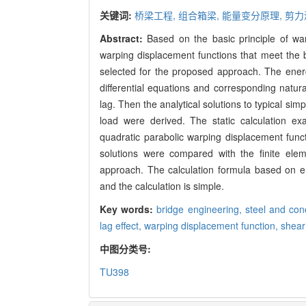
关键词:
桥梁工程,
组合箱梁,
能量变分原理,
剪力
Abstract:
Based on the basic principle of wa
warping displacement functions that meet the
selected for the proposed approach. The energy
differential equations and corresponding natura
lag. Then the analytical solutions to typical s
load were derived. The static calculation exam
quadratic parabolic warping displacement fun
solutions were compared with the finite elem
approach. The calculation formula based on en
and the calculation is simple.
Key words:
bridge engineering,
steel and con
lag effect,
warping displacement function,
shear 
中图分类号:
TU398