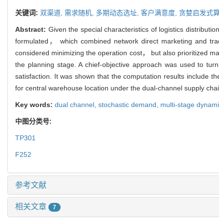
关键词:
双渠道,
需求随机,
多期动态选址,
客户满意度,
贪婪启发式
Abstract:
Given the special characteristics of logistics distribu
formulated， which combined network direct marketing and tradi
considered minimizing the operation cost， but also prioritized m
the planning stage. A chief-objective approach was used to tur
satisfaction. It was shown that the computation results include t
for central warehouse location under the dual-channel supply chai
Key words:
dual channel,
stochastic demand,
multi-stage dynami
中图分类号:
TP301
F252
参考文献
相关文章
7