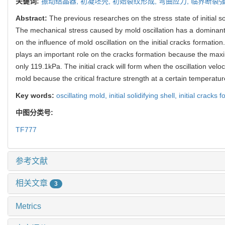
关键词:
振动结晶器,
初凝坯壳,
初始裂纹形成,
弯曲应力,
临界断裂
Abstract:
The previous researches on the stress state of initial s
The mechanical stress caused by mold oscillation has a dominant 
on the influence of mold oscillation on the initial cracks formatio
plays an important role on the cracks formation because the maximum
only 119.1kPa. The initial crack will form when the oscillation velo
mold because the critical fracture strength at a certain temperatu
Key words:
oscillating mold,
initial solidifying shell,
initial cracks 
中图分类号:
TF777
参考文献
相关文章
3
Metrics