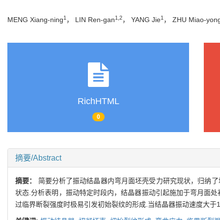
1
1,2
1
MENG Xiang-ning
， LIN Ren-gan
， YANG Jie
， ZHU Miao-yon
RichHTML
0
摘要/Abstract
摘要：
简要分析了振动结晶器内弯月面坯壳受力研究现状，归纳了
状态.分析表明，振动特定时段内，结晶器振动引起施加于弯月面处初凝
过临界断裂强度时极易引发初始裂纹的形成.当结晶器振动速度大于1.61