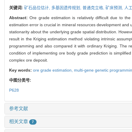
关键词:
矿石品位估计,
多基因遗传规划,
普通克立格,
矿床预测,
人
Abstract:
Ore grade estimation is relatively difficult due to t
estimation error is crucial in mineral resources development an
stationarity about the underlying grade spatial distribution. Ho
result in the Kriging estimation method violating intrinsic assu
programming and also compared it with ordinary Kriging. The r
condition of implementing ore body grade prediction is simplifi
complex ore deposit.
Key words:
ore grade estimation,
multi-gene genetic programm
中图分类号:
P628
参考文献
相关文章
7