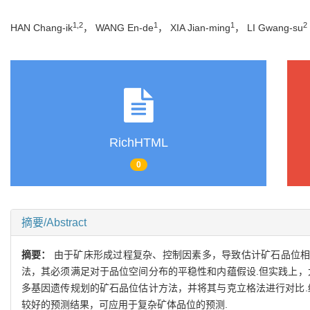
1,2
1
1
2
HAN Chang-ik
， WANG En-de
， XIA Jian-ming
， LI Gwang-su
RichHTML
0
摘要/Abstract
摘要：
由于矿床形成过程复杂、控制因素多，导致估计矿石品位相
法，其必须满足对于品位空间分布的平稳性和内蕴假设.但实践上，
多基因遗传规划的矿石品位估计方法，并将其与克立格法进行对比.
较好的预测结果，可应用于复杂矿体品位的预测.