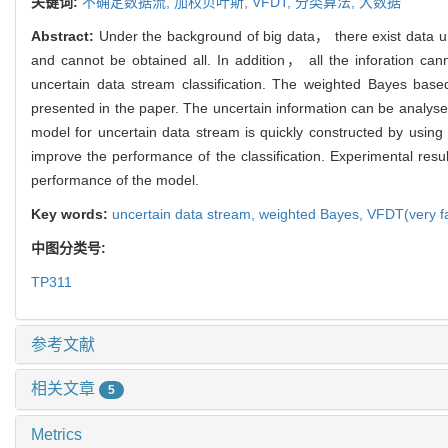
关键词:
不确定数据流,
加权贝叶斯,
VFDT,
分类算法,
大数据
Abstract:
Under the background of big data， there exist data un
and cannot be obtained all. In addition， all the inforation can
uncertain data stream classification. The weighted Bayes bas
presented in the paper. The uncertain information can be analysed 
model for uncertain data stream is quickly constructed by using 
improve the performance of the classification. Experimental resu
performance of the model.
Key words:
uncertain data stream,
weighted Bayes,
VFDT(very fa
中图分类号:
TP311
参考文献
相关文章
5
Metrics