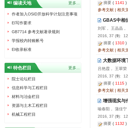
摘要
(
1141
编读天地
更多...
参考文献
|
相关
作者加入OSID开放科学计划注意事项
GBAS中
EI写作要求
刘军， 王晶晶，
GB7714 参考文献著录规则
2016, 37 (
9
): 1
学报校内转账帐号
摘要
(
1310
EI收录标准
参考文献
|
相关
大数据环境
特色栏目
更多...
吕艳霞， 王翠荣
2016, 37 (
9
): 1
院士论坛栏目
摘要
(
1115
信息科学与工程栏目
参考文献
|
相关
材料与冶金栏目
增强现实与
资源与土木工程栏目
喻春阳， 蒲佳宁
机械工程栏目
2016, 37 (
9
): 1
摘要
(
1132