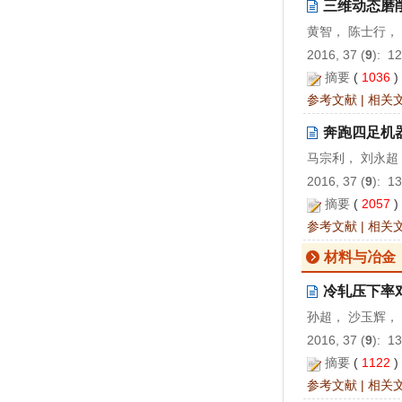
三维动态磨
黄智， 陈士行，
2016, 37 (
9
): 1
摘要
(
1036
参考文献
|
相关
奔跑四足机
马宗利， 刘永超
2016, 37 (
9
): 1
摘要
(
2057
参考文献
|
相关
材料与冶金
冷轧压下率
孙超， 沙玉辉，
2016, 37 (
9
): 1
摘要
(
1122
参考文献
|
相关