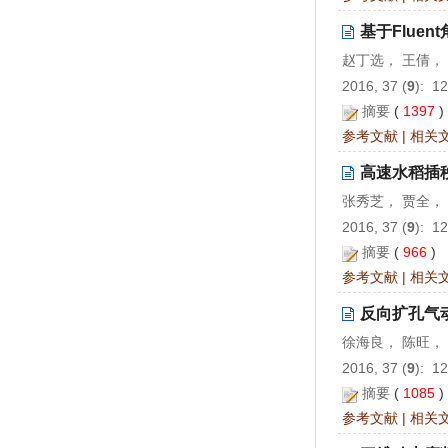
基于Flue
赵丁选， 王倩，
2016, 37 (
9
): 1
摘要
(
1397
参考文献
|
相关
高速水稻插
张秀芝， 贾全，
2016, 37 (
9
): 1
摘要
(
966
)
参考文献
|
相关
反向扩孔气
徐海良， 陈旺，
2016, 37 (
9
): 1
摘要
(
1085
参考文献
|
相关