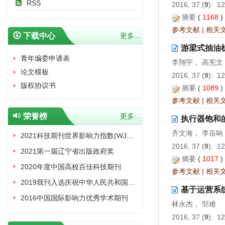
RSS
2016, 37 (
9
): 1
摘要
(
1168
参考文献
|
相关
下载中心
更多...
游梁式抽油
青年编委申请表
李翔宇， 高宪文
论文模板
2016, 37 (
9
): 1
版权协议书
摘要
(
1089
参考文献
|
相关
荣誉榜
更多...
执行器饱和的
齐文海， 李岳响
2021科技期刊世界影响力指数(WJCI)报告收录证书
2016, 37 (
9
): 1
2021第一届辽宁省出版政府奖
摘要
(
1017
2020年度中国高校百佳科技期刊
参考文献
|
相关
2019我刊入选庆祝中华人民共和国成立70周年精品期刊展
基于运营系
2016中国国际影响力优秀学术期刊
林永杰， 邹难
2016, 37 (
9
): 1