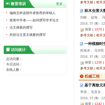
参考文献
|
相关
教育培训
更多...
林木虫害大
编辑怎样选择作者推荐的审稿人
刘晓， 赵海， 
致青年学者——如何撰写学术论文
2016, 37 (
9
): 1
论文摘要的撰写
摘要
(
1070
科技论文英文摘要的撰写
参考文献
|
相关
一种模糊时空
访问统计
程海涛， 马宗民
2016, 37 (
9
): 1
总访问量：
摘要
(
1236
今日访问：
参考文献
|
相关
在线人数：
机械工程
基于离散元
李强， 巩亚东，
2016, 37 (
9
): 1
摘要
(
1242