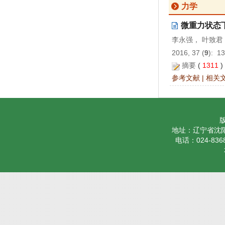
力学
微重力状态下自
李永强， 叶致君
2016, 37 (
9
): 1
摘要
(
1311
参考文献
|
相关
地址：辽宁省沈阳
电话：024-8368