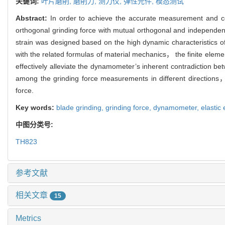
关键词:
叶片磨削,
磨削力,
测力仪,
弹性元件,
模态测试
Abstract:
In order to achieve the accurate measurement and c
orthogonal grinding force with mutual orthogonal and independen
strain was designed based on the high dynamic characteristics o
with the related formulas of material mechanics， the finite elem
effectively alleviate the dynamometer’s inherent contradiction b
among the grinding force measurements in different directions， 
force.
Key words:
blade grinding,
grinding force,
dynamometer,
elastic
中图分类号:
TH823
参考文献
相关文章
15
Metrics