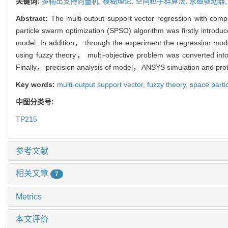
关键词:
多输出支持向量机,
模糊理论,
空间粒子群算法,
永磁驱动器
Abstract:
The multi-output support vector regression with com
particle swarm optimization (SPSO) algorithm was firstly introdu
model. In addition， through the experiment the regression mo
using fuzzy theory， multi-objective problem was converted i
Finally， precision analysis of model， ANSYS simulation and proto
Key words:
multi-output support vector,
fuzzy theory,
space parti
中图分类号:
TP215
参考文献
相关文章
7
Metrics
本文评价