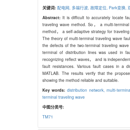
关键词:
配电网,
多端行波,
故障定位,
Park变换,
Abstract:
It is difficult to accurately locate 
traveling wave method. So， a multi-terminal 
method， a self-adaptive strategy for traveli
The theory of multi-terminal traveling wave fa
the defects of the two-terminal traveling wave
terminal of distribution lines was used in fa
recognizing reflect waves， and is independent o
fault resistances. Various fault cases in a
MATLAB. The results verify that the propose
showing the method reliable and suitable.
Key words:
distribution network,
multi-termin
terminal traveling wave
中图分类号:
TM71