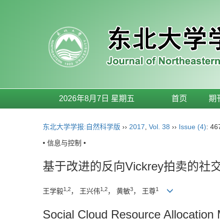
2026年8月7日 星期五
首页
期
东北大学学报:自然科学版
››
2017
,
Vol. 38
››
Issue (4)
: 46
• 信息与控制 •
基于改进的反向Vickrey拍卖的
1,2
1,2
3
1
王学毅
， 王兴伟
， 黄敏
， 王尊
Social Cloud Resource Allocation