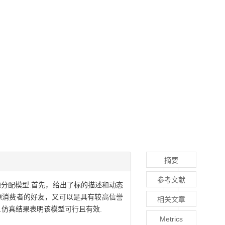
摘要
参考文献
源分配模型.首先，给出了标的描述和动态
资源消费者的好友，又可以是具有较高信誉
相关文章
.仿真结果表明该模型可行且有效.
Metrics