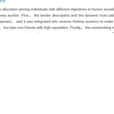
信任
allocation among individuals with different objectives in human societ
ey auction. First， the tender description and the dynamic trust ca
posed， and it was integrated into reverse Vickrey auctions to make t
， but also non-friends with high reputation. Finally， the overbooking
ce providers， and the allocation and pricing method was presented. 
y auction,
overbooking,
trust
. 基于改进的反向Vickrey拍卖的社交云资源分配模型[J]. 东北大学学报:自然科学版
g-wei， HUANG Min， WANG Zun. Social Cloud Resource Allocatio
l of Northeastern University Natural Science, 2017, 38(4): 467-471.
|
Ris
|
BibTeX