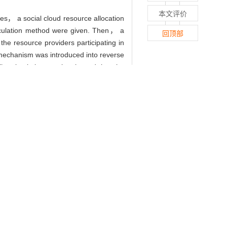
本文评价
ies， a social cloud resource allocation
lculation method were given. Then， a
回顶部
he resource providers participating in
 mechanism was introduced into reverse
The simulation results showed that the
, 2017, 38(4): 467-471.
n Model Based on Improved Reverse