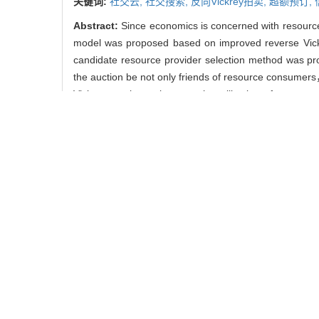
关键词:
社交云,
社交搜索,
反向Vickrey拍卖,
超额预订,
Abstract:
Since economics is concerned with resource 
model was proposed based on improved reverse Vickr
candidate resource provider selection method was pro
the auction be not only friends of resource consumers
Vickrey auction to improve the utilization of resour
proposed model was feasible and effective.
Key words:
social cloud,
social search,
reverse vickre
中图分类号:
TP393
王学毅， 王兴伟， 黄敏， 王尊
引用本文
WANG Xue-yi， WANG Xin
Vickrey Auction[J]. Journa
0
/
收藏文章
0
/
推荐
使用本文
导出引用管理器
EndNote