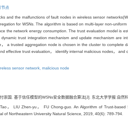
意节点
ttacks and the malfunctions of fault nodes in wireless sensor network
regation for WSNs. The algorithm is based on multi-layer non-uniform 
nce the network energy consumption. The trust evaluation model is e
dynamic trust integration mechanism and update mechanism are intro
lue， a trusted aggregation node is chosen in the cluster to complete d
nd effective trust evaluation， identify internal malicious nodes， and o
ireless sensor network,
malicious node
国. 基于信任模型的WSNs安全数据融合算法[J]. 东北大学学报:自然科学版, 201
， LIU Zhen-yu， FU Chong-guo. An Algorithm of Trust-based Sec
al of Northeastern University Natural Science, 2019, 40(6): 789-794.