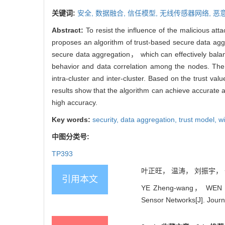
关键词:
安全,
数据融合,
信任模型,
无线传感器网络,
恶
Abstract:
To resist the influence of the malicious a
proposes an algorithm of trust-based secure data agg
secure data aggregation， which can effectively bala
behavior and data correlation among the nodes. The 
intra-cluster and inter-cluster. Based on the trust va
results show that the algorithm can achieve accurate a
high accuracy.
Key words:
security,
data aggregation,
trust model,
w
中图分类号:
TP393
叶正旺， 温涛， 刘振宇， 付崇
引用本文
YE Zheng-wang， WEN Tao
Sensor Networks[J]. Journ