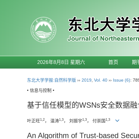
2026年8月8日 星期六
首页
期
东北大学学报:自然科学版
››
2019
,
Vol. 40
››
Issue (6)
: 78
• 信息与控制 •
基于信任模型的WSNs安全数据融
1,2
1,3
1,3
1,3
叶正旺
， 温涛
， 刘振宇
， 付崇国
An Algorithm of Trust-based Secu