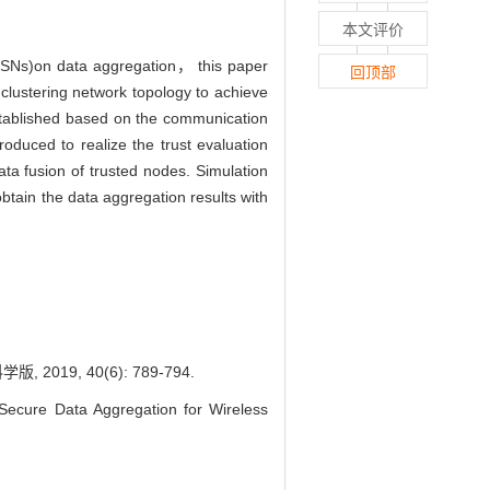
本文评价
s(WSNs)on data aggregation， this paper
回顶部
clustering network topology to achieve
stablished based on the communication
duced to realize the trust evaluation
ata fusion of trusted nodes. Simulation
btain the data aggregation results with
9, 40(6): 789-794.
ure Data Aggregation for Wireless