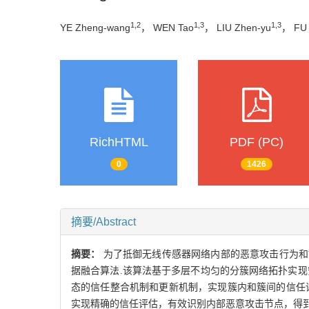
1,2
1,3
1,3
YE Zheng-wang
， WEN Tao
， LIU Zhen-yu
， FU 
RichHTML
PDF (PC)
0
1426
摘要/Abstract
摘要：
为了抵御无线传感器网络内部的恶意攻击行为和
据融合算法.该算法基于多层不均匀的分簇网络拓扑实
态的信任整合机制和更新机制，实现簇内和簇间的信任
实现精确的信任评估，有效识别内部恶意攻击节点，得