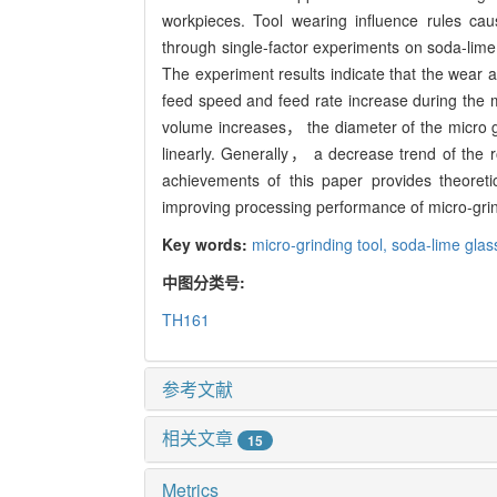
Abstract:
Single grain abrasive wear model is 
at different stages in micro-grinding process 
and the surface appearance of the micro-grin
workpieces. Tool wearing influence rules cau
through single-factor experiments on soda-lim
The experiment results indicate that the wear 
feed speed and feed rate increase during the m
volume increases， the diameter of the micro g
linearly. Generally， a decrease trend of the
achievements of this paper provides theoreti
improving processing performance of micro-grin
Key words:
micro-grinding tool,
soda-lime glas
中图分类号:
TH161
参考文献