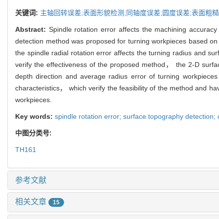
关键词:
主轴回转误差;表面形貌检测;同轴度误差;圆度误差;表面粗
Abstract:
Spindle rotation error affects the machining accurac
detection method was proposed for turning workpieces based on 
the spindle radial rotation error affects the turning radius and 
verify the effectiveness of the proposed method， the 2-D surface
depth direction and average radius error of turning workpieces
characteristics， which verify the feasibility of the method and h
workpieces.
Key words:
spindle rotation error; surface topography detection;
中图分类号:
TH161
参考文献
相关文章
15