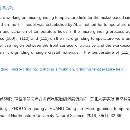
削温度场
 are working on micro-grinding temperature field for the nickel-based si
 on the Hill model was established by ALE method for temperature si
ion and variation of temperature fields in the micro-grinding process
 face (100)，(110) and (111) on the micro-grinding temperature were a
llipse region between the front surface of abrasive and the workpie
e micro-grinding of single crystal materials， the temperature of (111
nding,
micro-grinding,
grinding simulation,
grinding temperature field
俊. 镍基单晶高温合金微尺度磨削温度仿真[J]. 东北大学学报:自然科学版, 2018
， ZHOU Yun-guang， HUANG Xiong-jun. Micro-grinding Temperature 
rnal of Northeastern University Natural Science, 2018, 39(1): 82-86.