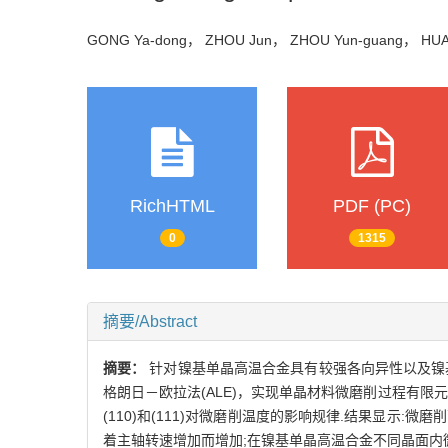
GONG Ya-dong， ZHOU Jun， ZHOU Yun-guang， HU
RichHTML
PDF (PC)
0
1315
摘要/Abstract
摘要：
针对镍基单晶高温合金具有较强各向异性以及镍
格朗日－欧拉法(ALE)，实现单晶材料微磨削过程有限
(110)和(111)对微磨削温度的影响规律.结果显
着主轴转速增加而增加;在镍基单晶高温合金不同晶面内微磨削