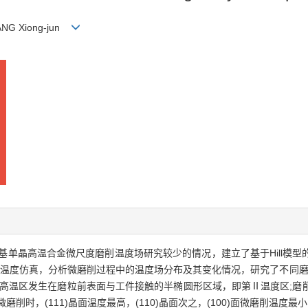
ANG Xiong-jun
基单晶高温合金微尺度磨削温度场研究较少的情况，建立了基于Hill模
元温度仿真，分析微磨削过程中的温度场分布及其变化情况，研究了不同磨削
示:微磨削高温区发生在磨粒前表面与工件接触的半椭圆形区域，即第Ⅱ温度区
时，(111)晶面温度最高，(110)晶面次之，(100)面微磨削温度最小