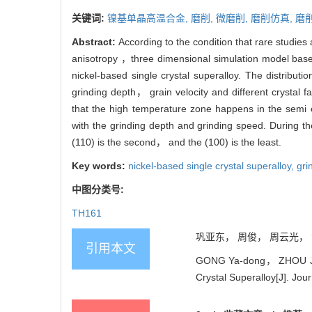
关键词:
镍基单晶高温合金,
磨削,
微磨削,
磨削仿真,
磨
Abstract:
According to the condition that rare studies
anisotropy ，three dimensional simulation model based
nickel-based single crystal superalloy. The distribut
grinding depth， grain velocity and different crystal
that the high temperature zone happens in the semi e
with the grinding depth and grinding speed. During th
(110) is the second， and the (100) is the least.
Key words:
nickel-based single crystal superalloy,
gri
中图分类号:
TH161
巩亚东， 周俊， 周云光， 黄雄
引用本文
GONG Ya-dong， ZHOU Jun
Crystal Superalloy[J]. Jou