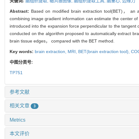
关键词:
脑组织提取,
磁共振图像,
脑组织提取工具,
脑重心,
边缘力
Abstract:
Based on modified brain extraction tool(BET)， an au
combining image gradient information can estimate the center of 
introduced into the expansion force perpendicular to the tangent
conducted on the algorithm proposed to automatically extract bra
brain tissue edges， compared with the BET method.
Key words:
brain extraction,
MRI,
BET(brain extraction tool),
COG(
中图分类号:
TP751
参考文献
相关文章
3
Metrics
本文评价