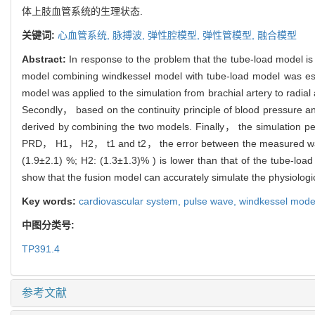
体上肢血管系统的生理状态.
关键词:
心血管系统,
脉搏波,
弹性腔模型,
弹性管模型,
融合模型
Abstract:
In response to the problem that the tube-load model is
model combining windkessel model with tube-load model was est
model was applied to the simulation from brachial artery to radial
Secondly， based on the continuity principle of blood pressure an
derived by combining the two models. Finally， the simulation 
PRD， H1， H2， t1 and t2， the error between the measured wavefo
(1.9±2.1) %; H2: (1.3±1.3)% ) is lower than that of the tube-loa
show that the fusion model can accurately simulate the physiologi
Key words:
cardiovascular system,
pulse wave,
windkessel mode
中图分类号:
TP391.4
参考文献