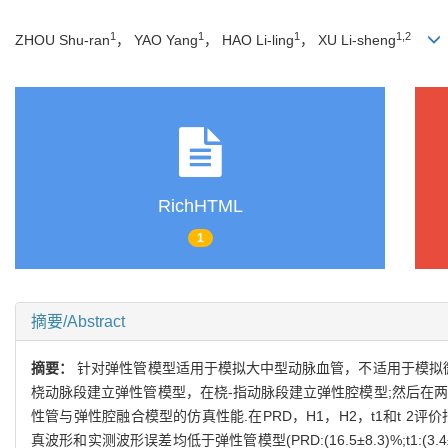
1
1
1
1,2
ZHOU Shu-ran
， YAO Yang
， HAO Li-ling
， XU Li-sheng
RichHTML
1
摘要/Abstract
摘要：
针对弹性管模型适用于模拟大中型动脉血管，不适用于模拟
桡动脉段建立弹性管模型，在桡-指动脉段建立弹性腔模型;然后在
性管与弹性腔融合模型的仿真性能.在PRD，H1，H2，t1和t 2评价指标下，弹性管与弹性
真波形和实测波形误差均低于弹性管模型(PRD:(16.5±8.3)%;t1:(3.4±2