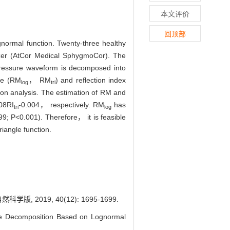
本文评价
回顶部
normal function. Twenty-three healthy
lyzer (AtCor Medical SphygmoCor). The
 pressure waveform is decomposed into
de (RM
， RM
) and reflection index
log
tri
on analysis. The estimation of RM and
08RI
-0.004， respectively. RM
has
tri
log
99; P<0.001). Therefore， it is feasible
iangle function.
2019, 40(12): 1695-1699.
e Decomposition Based on Lognormal