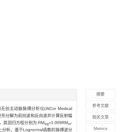
摘要
参考文献
动脉脉搏分析仪(AtCor Medical
压力波形分解为前向波和反向波并计算反射幅
相关文章
好，其回归方程分别为:RM
=1.009RM
-
log
tri
Metrics
从波形上分析，基于Lognormal函数的脉搏波分