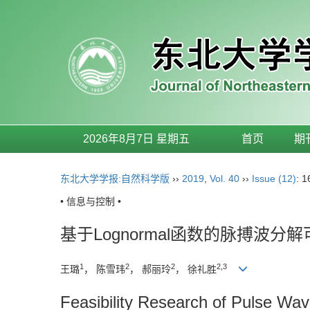
2026年8月7日 星期五
首页
期
东北大学学报:自然科学版
››
2019
,
Vol. 40
››
Issue (12)
: 
• 信息与控制 •
基于Lognormal函数的脉搏波分
1
2
2
2,3
王璐
， 陈雪玮
， 郝丽玲
， 徐礼胜
Feasibility Research of Pulse W