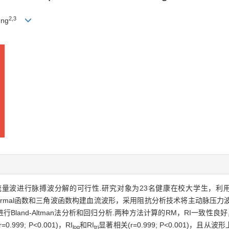
2,3
eng
流流量波进行脉搏波分解的可行性.研究对象为23名健康在校大学生，利用无创主
Lognormal函数和三角波函数构建血流波形，采用阻抗分析技术将主动脉
行Bland-Altman法分析和回归分析.两种方法计算的RM，RI一致性良
0.999; P<0.001)，RI
和RI
显著相关(r=0.999; P<0.001)，且
log
tri