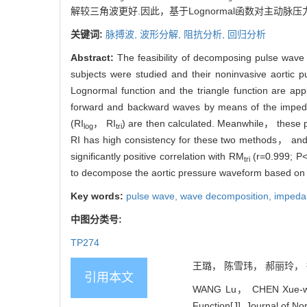
解较三角波更好.因此，基于Lognormal函数对主动
关键词:
脉搏波,
波形分解,
阻抗分析,
回归分析
Abstract:
The feasibility of decomposing pulse wave
subjects were studied and their noninvasive aortic
Lognormal function and the triangle function are ap
forward and backward waves by means of the impedan
(RI
， RI
) are then calculated. Meanwhile， these 
log
tri
RI has high consistency for these two methods， and
significantly positive correlation with RM
(r=0.999; P
tri
to decompose the aortic pressure waveform based on th
Key words:
pulse wave,
wave decomposition,
impeda
中图分类号:
TP274
王璐， 陈雪玮， 郝丽玲， 徐礼
引用本文
WANG Lu， CHEN Xue-wei，
Function[J]. Journal of No