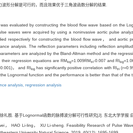
脉压力波形分解是可行的，而且效果优于三角波函数分解的结果.
 was evaluated by constructing the blood flow wave based on the Log
 pulse waves were acquired by using a noninvasive aortic pulse ana
plied respectively for constructing the blood flow wave， and aortic
ce analysis. The reflection parameters including reflection amplitu
parameters are analyzed by the Bland-Altman method and the regressi
 their regression equations are RM
=1.009RM
-0.007 and RI
=1.0
log
tri
log
<0.001)， and RI
has significantly positive correlation with RI
(r=0.9
log
tri
e Lognormal function and the performance is better than that of the tr
nce analysis,
regression analysis
胜. 基于Lognormal函数的脉搏波分解可行性研究[J]. 东北大学学报:自然科学版, 
 HAO Li-ling， XU Li-sheng. Feasibility Research of Pulse Wav
rtheastern University Natural Science, 2019, 40(12): 1695-1699.