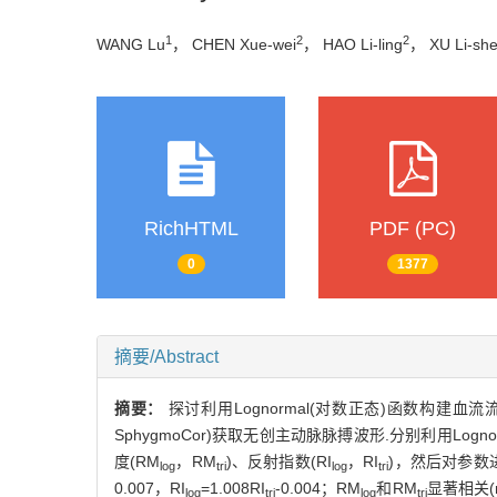
1
2
2
WANG Lu
， CHEN Xue-wei
， HAO Li-ling
， XU Li-sh
RichHTML
PDF (PC)
0
1377
摘要/Abstract
摘要：
探讨利用Lognormal(对数正态)函数构建血
SphygmoCor)获取无创主动脉脉搏波形.分别利用
度(RM
，RM
)、反射指数(RI
，RI
)，然后对参数进
log
tri
log
tri
0.007，RI
=1.008RI
-0.004；RM
和RM
显著相关(r=
log
tri
log
tri