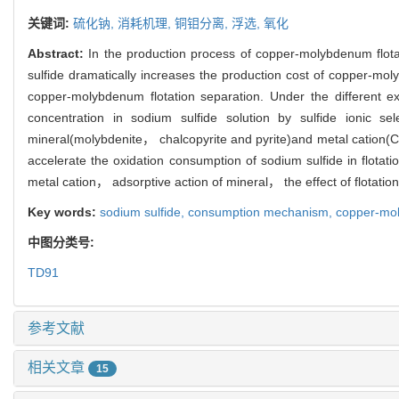
关键词:
硫化钠,
消耗机理,
铜钼分离,
浮选,
氧化
Abstract:
In the production process of copper-molybdenum flota
sulfide dramatically increases the production cost of copper-mo
copper-molybdenum flotation separation. Under the different 
concentration in sodium sulfide solution by sulfide ionic se
mineral(molybdenite， chalcopyrite and pyrite)and metal cation(
accelerate the oxidation consumption of sodium sulfide in flotat
metal cation， adsorptive action of mineral， the effect of flotation
Key words:
sodium sulfide,
consumption mechanism,
copper-mo
中图分类号:
TD91
参考文献
相关文章
15