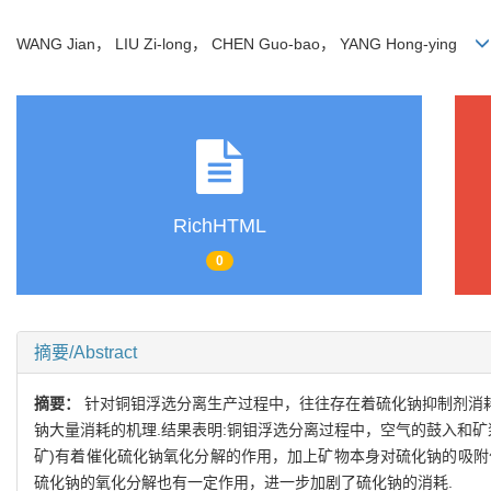
WANG Jian， LIU Zi-long， CHEN Guo-bao， YANG Hong-ying
RichHTML
0
摘要/Abstract
摘要：
针对铜钼浮选分离生产过程中，往往存在着硫化钠抑制剂消
钠大量消耗的机理.结果表明:铜钼浮选分离过程中，空气的鼓入和
矿)有着催化硫化钠氧化分解的作用，加上矿物本身对硫化钠的吸附
硫化钠的氧化分解也有一定作用，进一步加剧了硫化钠的消耗.