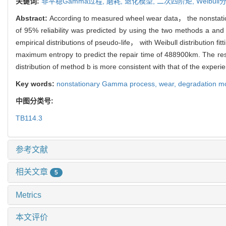
关键词:
非平稳Gamma过程,
磨耗,
退化模型,
二次四阶矩,
Weibull
Abstract:
According to measured wheel wear data， the nonstati
of 95% reliability was predicted by using the two methods a an
empirical distributions of pseudo-life， with Weibull distribution
maximum entropy to predict the repair time of 488900km. The resu
distribution of method b is more consistent with that of the exper
Key words:
nonstationary Gamma process,
wear,
degradation m
中图分类号:
TB114.3
参考文献
相关文章
5
Metrics
本文评价