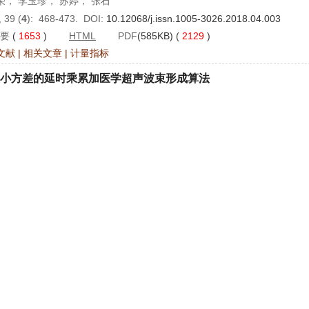
荣， 李玉珍， 苏婷， 张石
 39 (
4
): 468-473. DOI:
10.12068/j.issn.1005-3026.2018.04.003
要
(
1653
)
HTML
PDF
(585KB) (
2129
)
文献
|
相关文章
|
计量指标
小方差的延时乘累加医学超声波束形成算法
， 姚定界， 李大宇， 张石
 39 (
4
): 473-477. DOI:
10.12068/j.issn.1005-3026.2018.04.004
要
(
1519
)
HTML
PDF
(707KB) (
1483
)
文献
|
相关文章
|
计量指标
电平采样模数转换器误差源的建模
巍， 李晶皎， 苏瑞琴， 李贞妮
 39 (
4
): 478-482. DOI:
10.12068/j.issn.1005-3026.2018.04.005
要
(
1085
)
HTML
PDF
(512KB) (
1200
)
文献
|
相关文章
|
计量指标
进的局部扩展拟合图像分割方法
煊， 覃文军， 郭薇， 赵大哲