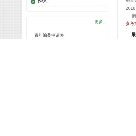
鲍喜
RSS
2018,
摘
下载中心
更多...
参考
最
青年编委申请表
苏婷
论文模板
2018,
版权协议书
摘
参考
荣誉榜
更多...
过
金硕
编读天地
更多...
2018,
摘
参考
特色栏目
更多...
改
宫照
教育培训
更多...