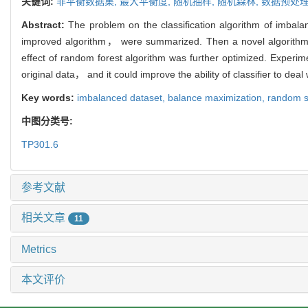
关键词:
非平衡数据集,
最大平衡度,
随机抽样,
随机森林,
数据预处
Abstract:
The problem on the classification algorithm of imb
improved algorithm， were summarized. Then a novel algorithm c
effect of random forest algorithm was further optimized. Experi
original data， and it could improve the ability of classifier to dea
Key words:
imbalanced dataset,
balance maximization,
random s
中图分类号:
TP301.6
参考文献
相关文章
11
Metrics
本文评价