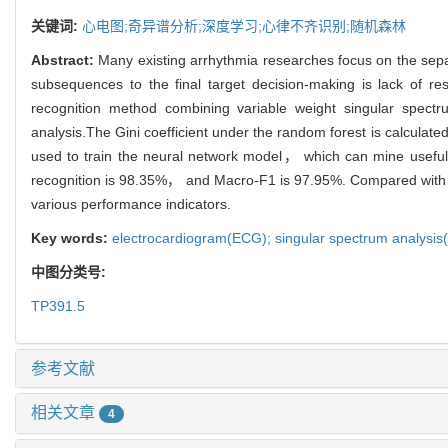
关键词:
心电图;奇异谱分析;深度学习;心律不齐识别;随机森林
Abstract:
Many existing arrhythmia researches focus on the separ
subsequences to the final target decision-making is lack of r
recognition method combining variable weight singular spect
analysis.The Gini coefficient under the random forest is calcula
used to train the neural network model， which can mine useful i
recognition is 98.35%， and Macro-F1 is 97.95%. Compared with th
various performance indicators.
Key words:
electrocardiogram(ECG); singular spectrum analysis(
中图分类号:
TP391.5
参考文献
相关文章
4