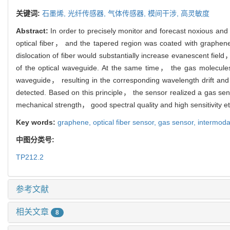
关键词:
石墨烯,
光纤传感器,
气体传感器,
模间干涉,
高灵敏度
Abstract:
In order to precisely monitor and forecast noxious and
optical fiber， and the tapered region was coated with graphen
dislocation of fiber would substantially increase evanescent fiel
of the optical waveguide. At the same time， the gas molecules
waveguide， resulting in the corresponding wavelength drift and 
detected. Based on this principle， the sensor realized a gas sens
mechanical strength， good spectral quality and high sensitivity et
Key words:
graphene,
optical fiber sensor,
gas sensor,
intermoda
中图分类号:
TP212.2
参考文献
相关文章
8