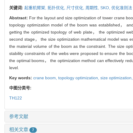
关键词:
起重机臂架,
拓扑优化,
尺寸优化,
周期性,
SKO,
优化准则法
Abstract:
For the layout and size optimization of tower crane b
topology optimization model of the boom was established， and 
getting the optimized topology of web plate， the optimized web 
second stage， the size optimization mathematical model was est
the material volume of the boom as the constraint. The size opt
stability constraints of the webs were proposed to ensure the bo
the optimal booms， the optimization method can effectively red
level.
Key words:
crane boom,
topology optimization,
size optimization
中图分类号:
TH122
参考文献
相关文章
7