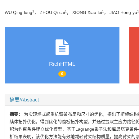
1
1
1
1
WU Qing-long
， ZHOU Qi-cai
， XIONG Xiao-lei
， JIAO Hong-yu
RichHTML
0
摘要/Abstract
摘要：
为实现塔式起重机臂架布局和尺寸的优化，提出了桁架结构
续体拓扑优化，得到优化的腹板拓扑构型，并通过提取主应力路径将
积为约束条件建立优化模型，基于Lagrange乘子法和库恩塔克
析结果表明，该优化方法能有效地减轻臂架结构质量，提高臂架的刚