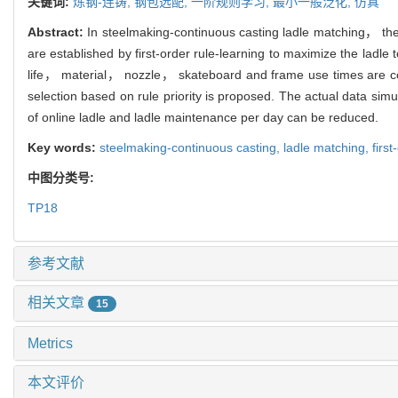
关键词:
炼钢-连铸,
钢包选配,
一阶规则学习,
最小一般泛化,
仿真
Abstract:
In steelmaking-continuous casting ladle matching， the 
are established by first-order rule-learning to maximize the lad
life， material， nozzle， skateboard and frame use times are cons
selection based on rule priority is proposed. The actual data si
of online ladle and ladle maintenance per day can be reduced.
Key words:
steelmaking-continuous casting,
ladle matching,
firs
中图分类号:
TP18
参考文献
相关文章
15
Metrics
本文评价