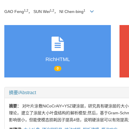
1,2
1,2
1
GAO Feng
， SUN Wei
， NI Chen-bing
RichHTML
0
摘要/Abstract
摘要：
对叶片涂敷NiCoCrAlY+YSZ硬涂层，研究具有硬涂层
理论，建立了涂层大小叶盘结构的解析模型;然后，基于Gram-Schm
影响很小，但能使模态损耗因子提高4倍，说明硬涂层可以有效提高