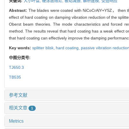
关键词:
大小叶盘,
硬涂层阻尼,
被动减振,
解析建模,
受迫响应
Abstract:
The blades were coated with NiCoCrAlY+YSZ， then the d
effect of hard coating on damping vibration reduction of the splitt
Oberst beam theories. The mode characteristics and forced res
method. The results reveal that hard coating has a weak effect on
that hard coating can effectively improve the damping performanc
Key words:
splitter blisk,
hard coating,
passive vibration reductio
中图分类号:
TJ650.3
TB535
参考文献
相关文章
1
Metrics