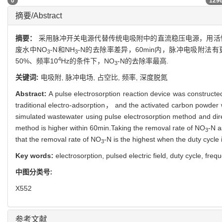
0
129
摘要/Abstract
摘要：
采用脉冲开关电源代替传统电吸附中的直流稳压电源，用活
废水中NO
-N和NH
-N的去除率差异，60min内，脉冲电吸附法有
3
3
4
50%、频率10
Hz的条件下，NO
-N的去除率最高.
3
关键词:
电吸附,
脉冲电场,
占空比,
频率,
深度脱氮
Abstract:
A pulse electrosorption reaction device was construct
traditional electro-adsorption， and the activated carbon powder
simulated wastewater using pulse electrosorption method and dir
method is higher within 60min.Taking the removal rate of NO
-N a
3
that the removal rate of NO
-N is the highest when the duty cycl
3
Key words:
electrosorption,
pulsed electric field,
duty cycle,
freq
中图分类号:
X552
参考文献