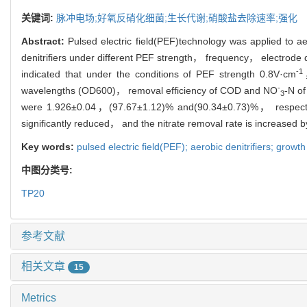
关键词:
脉冲电场;好氧反硝化细菌;生长代谢;硝酸盐去除速率;强化
Abstract:
Pulsed electric field(PEF)technology was applied to a
denitrifiers under different PEF strength， frequency， electrode
-1
indicated that under the conditions of PEF strength 0.8V·cm
-
wavelengths (OD600)， removal efficiency of COD and NO
-N o
3
were 1.926±0.04，(97.67±1.12)% and(90.34±0.73)%， respectively
significantly reduced， and the nitrate removal rate is increased 
Key words:
pulsed electric field(PEF); aerobic denitrifiers; gro
中图分类号:
TP20
参考文献
相关文章
15
Metrics