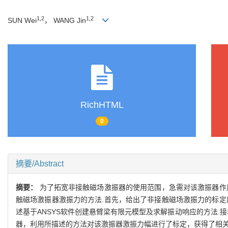
1,2
1,2
SUN Wei
， WANG Jin
RichHTML
0
摘要/Abstract
摘要：
为了拓宽非接触磁场激振器的使用范围，急需对该激振器作
触磁场激振器激振力的方法.首先，给出了非接触磁场激振力的标定
述基于ANSYS软件创建悬臂梁有限元模型及求解振动响应的方法.
器，利用所描述的方法对该激振器激振力幅进行了标定，获得了相关