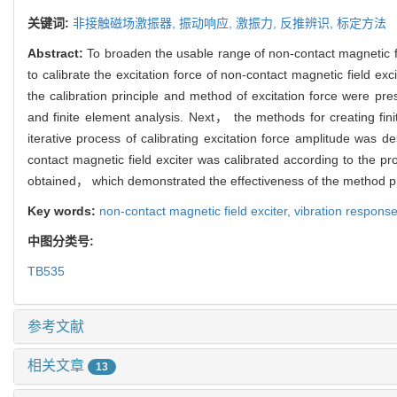
关键词:
非接触磁场激振器,
振动响应,
激振力,
反推辨识,
标定方法
Abstract:
To broaden the usable range of non-contact magnetic fie
to calibrate the excitation force of non-contact magnetic field
the calibration principle and method of excitation force were pr
and finite element analysis. Next， the methods for creating f
iterative process of calibrating excitation force amplitude was 
contact magnetic field exciter was calibrated according to the p
obtained， which demonstrated the effectiveness of the method 
Key words:
non-contact magnetic field exciter,
vibration respons
中图分类号:
TB535
参考文献
相关文章
13