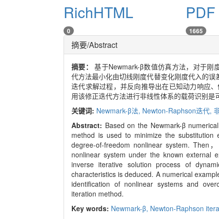
RichHTML
PDF 
0
1665
摘要/Abstract
摘要：
基于Newmark-β数值仿真方法，对于刚
代方法最小化由切线刚度代替变化刚度代入的误
迭代求解过程，并反向推导出在已知动力响应、
用该修正迭代方法进行非线性体系的载荷识别是
关键词:
Newmark-β法,
Newton-Raphson迭代,
Abstract:
Based on the Newmark-β numerical
method is used to minimize the substitution er
degree-of-freedom nonlinear system. Then， t
nonlinear system under the known external e
inverse iterative solution process of dyn
characteristics is deduced. A numerical example
identification of nonlinear systems and ove
iteration method.
Key words:
Newmark-β,
Newton-Raphson itera