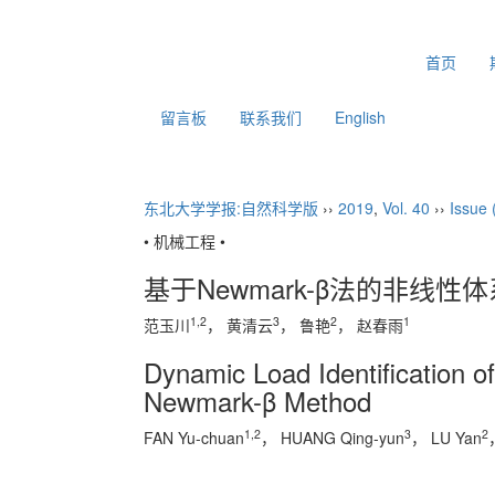
2026年8月7日 星期五
首页
留言板
联系我们
English
东北大学学报:自然科学版
››
2019
,
Vol. 40
››
Issue 
• 机械工程 •
基于Newmark-β法的非线性
1,2
3
2
1
范玉川
， 黄清云
， 鲁艳
， 赵春雨
Dynamic Load Identification 
Newmark-β Method
1,2
3
2
FAN Yu-chuan
， HUANG Qing-yun
， LU Yan