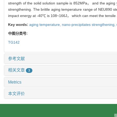
strength of the solid solution sample is 852MPa， and the aging 
strengthening. The brittle aging temperature range of NEU890
impact energy at -40℃ is 108~166J， which can meet the tensile 
Key words:
aging temperature,
nano-precipitates strengthening,
中图分类号:
TG142
参考文献
相关文章
3
Metrics
本文评价