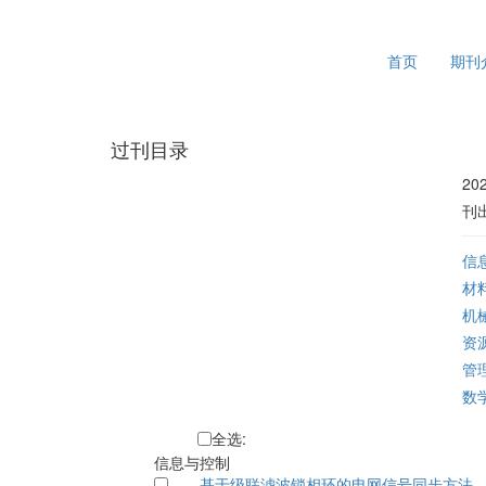
2026年8月10日 星期一
首页
期刊
过刊目录
20
刊出
信
材
机
资
管
数
全
选:
信息与控制
基于级联滤波锁相环的电网信号同步方法