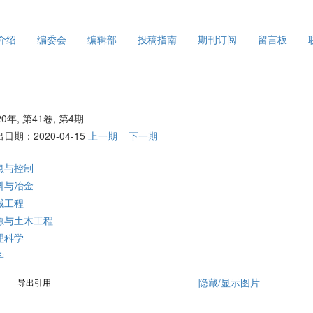
介绍
编委会
编辑部
投稿指南
期刊订阅
留言板
20年, 第41卷, 第4期
日期：2020-04-15
上一期
下一期
息与控制
料与冶金
械工程
源与土木工程
理科学
学
隐藏/显示图片
导出引用