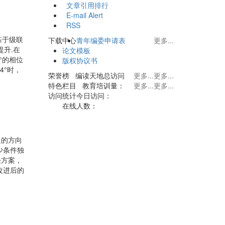
文章引用排行
E-mail Alert
RSS
基于级联
下载中心
青年编委申请表
更多...
提升.在
论文模板
°的相位
版权协议书
4°时，
荣誉榜
编读天地
总访问
更多...
更多...
特色栏目
教育培训
量：
更多...
更多...
访问统计
今日访问：
在线人数：
边的方向
少条件独
决方案，
改进后的