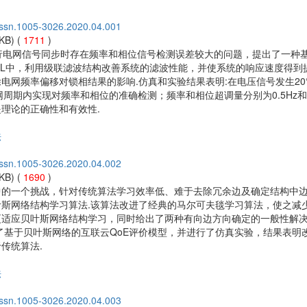
issn.1005-3026.2020.04.001
KB) (
1711
)
在进行电网信号同步时存在频率和相位信号检测误差较大的问题，提出了一种
PLL中，利用级联滤波结构改善系统的滤波性能，并使系统的响应速度得到
电网频率偏移对锁相结果的影响.仿真和实验结果表明:在电压信号发生20
网周期内实现对频率和相位的准确检测；频率和相位超调量分别为0.5Hz和
理论的正确性和有效性.
法
issn.1005-3026.2020.04.002
KB) (
1690
)
中的一个挑战，针对传统算法学习效率低、难于去除冗余边及确定结构中
斯网络结构学习算法.该算法改进了经典的马尔可夫毯学习算法，使之减
更适应贝叶斯网络结构学习，同时给出了两种有向边方向确定的一般性解
了基于贝叶斯网络的互联云QoE评价模型，并进行了仿真实验，结果表明
传统算法.
法
issn.1005-3026.2020.04.003