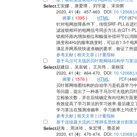
王安娜， 唐爱博， 刘宇凝， 宋崇辉
Select
2020, 41 (
4
): 457-463. DOI:
10.12068/j.
摘要
(
1395
)
HTML
PDF
(871
针对电网故障条件下，传统SRF-PLL
滤波锁相环的电网信号同步方法.在QT1-
锁相环路内增加相位和幅值补偿环节以消除
跳变和4Hz的频率跳变时，可以在1.5个电
满足并网系统快速准确的要求，验证了所提
参考文献
|
相关文章
|
计量指标
基于马尔可夫毯的贝叶斯网络结构学习算
赵建喆， 吴辰铌， 王兴伟， 裴丽亚
Select
2020, 41 (
4
): 464-470. DOI:
10.12068/j.
摘要
(
1576
)
HTML
PDF
(446
贝叶斯网络图结构的自动学习是机器学习
等问题，提出了一种基于马尔可夫毯的贝叶
立检验次数，并在后续确定有向结构方面
有效提高了学习算法的学习效率.最后建立
学习算法在预测准确率、学习效率上均优于
参考文献
|
相关文章
|
计量指标
基于连续最大流的三维肺实质快速分割算
赵海， 周冰玲， 朱宏博， 窦圣昶
Select
2020, 41 (
4
): 470-474. DOI:
10.12068/j.